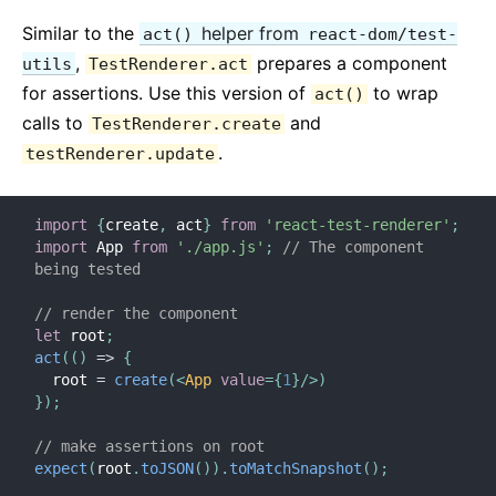
Similar to the
helper from
act()
react-dom/test-
,
prepares a component
utils
TestRenderer.act
for assertions. Use this version of
to wrap
act()
calls to
and
TestRenderer.create
.
testRenderer.update
import
{
create
,
 act
}
from
'react-test-renderer'
;
import
 App 
from
'./app.js'
;
// The component 
being tested
// render the component
let
 root
;
act
(
(
)
=>
{
  root 
=
create
(
<
App
value
=
{
1
}
/>
)
}
)
;
// make assertions on root 
expect
(
root
.
toJSON
(
)
)
.
toMatchSnapshot
(
)
;