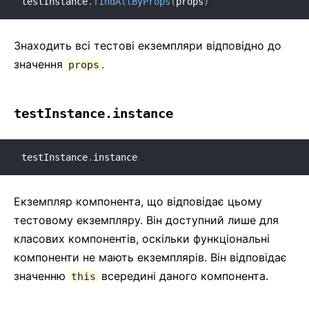
testInstance
.
findAllByProps
(
props
)
Знаходить всі тестові екземпляри відповідно до
значення
.
props
testInstance.instance
testInstance
.
instance
Екземпляр компонента, що відповідає цьому
тестовому екземпляру. Він доступний лише для
класових компонентів, оскільки функціональні
компоненти не мають екземплярів. Він відповідає
значенню
всередині даного компонента.
this