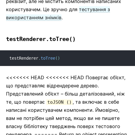
реквізит, але не містить компонентів написаних
користувачем. Це зручно для
тестування з
використанням знімків
.
testRenderer.toTree()
testRenderer
.
toTree
(
)
<<<<<<< HEAD <<<<<<< HEAD Повертає об’єкт,
що представляє відрендерене дерево.
Представлений об’єкт – більш деталізований, ніж
те, що повертає
, та включає в себе
toJSON ()
написані користувачем компоненти. Ймовірно,
вам не потрібен цей метод, якщо ви не пишете
власну бібліотеку тверджень поверх тестового
рендерера. ======= Return an object representing