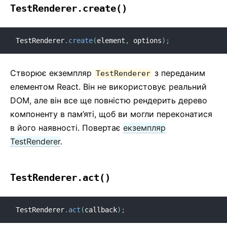
TestRenderer.create()
TestRenderer
.
create
(
element
,
 options
)
;
Створює екземпляр
з переданим
TestRenderer
елементом React. Він не використовує реальний
DOM, але він все ще повністю рендерить дерево
компоненту в пам’яті, щоб ви могли переконатися
в його наявності. Повертає
екземпляр
TestRenderer
.
TestRenderer.act()
TestRenderer
.
act
(
callback
)
;