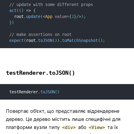
// update with some different props
act
(
(
)
=>
{
  root
.
update
(
<
App
value
=
{
2
}
/>
)
;
}
)
// make assertions on root 
expect
(
root
.
toJSON
(
)
)
.
toMatchSnapshot
(
)
;
testRenderer.toJSON()
testRenderer
.
toJSON
(
)
Повертає об’єкт, що представляє відрендерене
дерево. Це дерево містить лише специфічні для
платформи вузли типу
або
та їх
<div>
<View>