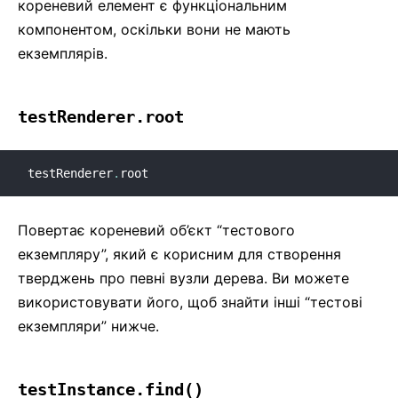
кореневий елемент є функціональним
компонентом, оскільки вони не мають
екземплярів.
testRenderer.root
testRenderer
.
root
Повертає кореневий об’єкт “тестового
екземпляру”, який є корисним для створення
тверджень про певні вузли дерева. Ви можете
використовувати його, щоб знайти інші “тестові
екземпляри” нижче.
testInstance.find()