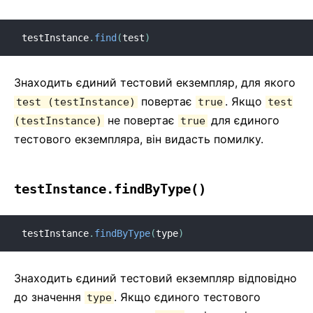
testInstance
.
find
(
test
)
Знаходить єдиний тестовий екземпляр, для якого
повертає
. Якщо
test (testInstance)
true
test
не повертає
для єдиного
(testInstance)
true
тестового екземпляра, він видасть помилку.
testInstance.findByType()
testInstance
.
findByType
(
type
)
Знаходить єдиний тестовий екземпляр відповідно
до значення
. Якщо єдиного тестового
type