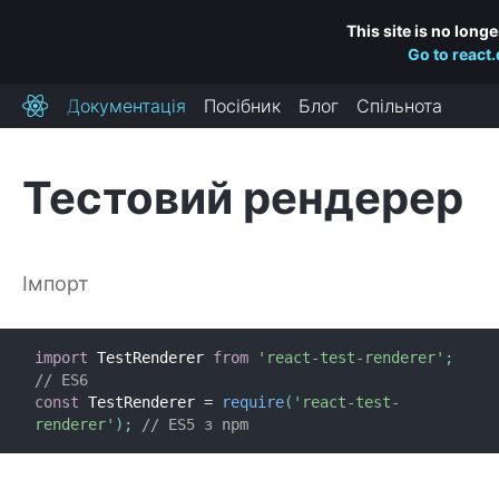
This site is no long
Go to react
Документація
Посібник
Блог
Спільнота
React
Тестовий рендерер
ВСТАНОВЛЕННЯ
Початок роботи
Імпорт
Додаємо React до вашого сайту
Створюємо новий React-додаток
Посилання на CDN
import
 TestRenderer 
from
'react-test-renderer'
;
// ES6
const
 TestRenderer 
=
require
(
'react-test-
ОСНОВНІ ПОНЯТТЯ
renderer'
)
;
// ES5 з npm
1. Привіт, світе
2. Вступ до JSX