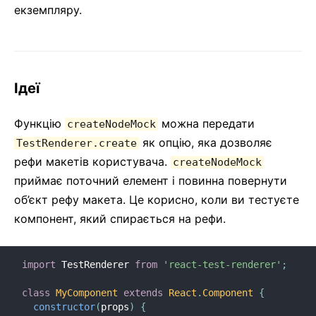
екземпляру.
Ідеї
Функцію
можна передати
createNodeMock
як опцію, яка дозволяє
TestRenderer.create
рефи макетів користувача.
createNodeMock
приймає поточний елемент і повинна повернути
об’єкт рефу макета. Це корисно, коли ви тестуєте
компонент, який спирається на рефи.
import
 TestRenderer 
from
'react-test-renderer'
;
class
MyComponent
extends
React
.
Component
{
constructor
(
props
)
{