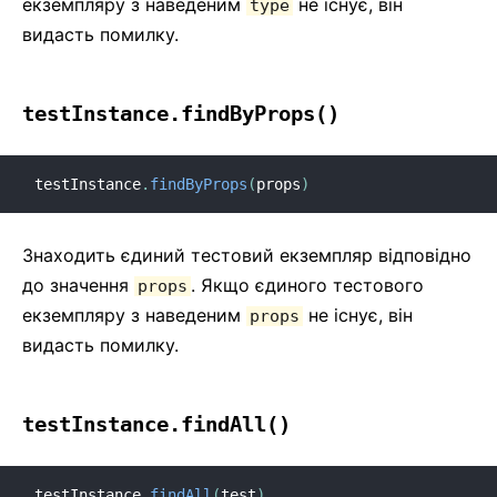
екземпляру з наведеним
не існує, він
type
видасть помилку.
testInstance.findByProps()
testInstance
.
findByProps
(
props
)
Знаходить єдиний тестовий екземпляр відповідно
до значення
. Якщо єдиного тестового
props
екземпляру з наведеним
не існує, він
props
видасть помилку.
testInstance.findAll()
testInstance
.
findAll
(
test
)