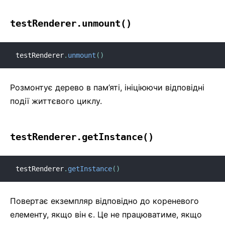
testRenderer.unmount()
testRenderer
.
unmount
(
)
Розмонтує дерево в пам’яті, ініціюючи відповідні
події життєвого циклу.
testRenderer.getInstance()
testRenderer
.
getInstance
(
)
Повертає екземпляр відповідно до кореневого
елементу, якщо він є. Це не працюватиме, якщо