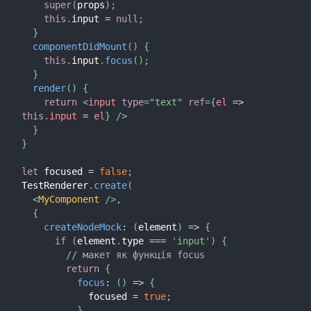
super
(
props
)
;
this
.
input 
=
null
;
}
componentDidMount
(
)
{
this
.
input
.
focus
(
)
;
}
render
(
)
{
return
<
input
type
=
"
text
"
ref
=
{
el
=>
this
.
input 
=
 el
}
/>
}
}
let
 focused 
=
false
;
TestRenderer
.
create
(
<
MyComponent
/>
,
{
createNodeMock
:
(
element
)
=>
{
if
(
element
.
type 
===
'input'
)
{
// макет як функція focus
return
{
focus
:
(
)
=>
{
            focused 
=
true
;
}