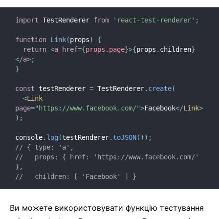
Запобіжники
Перенаправлення рефів
import
 TestRenderer 
from
'react-test-renderer'
;
Фрагменти
function
Link
(
props
)
{
Компоненти вищого порядку
return
<
a
href
=
{
props
.
page
}
>
{
props
.
children
}
Взаємодія зі сторонніми бібліотеками
</
a
>
;
}
JSX в деталях
Оптимізація продуктивності
const
 testRenderer 
=
 TestRenderer
.
create
(
<
Link
Портали
page
=
"
https://www.facebook.com/
"
>
Facebook
</
Link
>
Профайлер
)
;
React без ES6
console
.
log
(
testRenderer
.
toJSON
(
)
)
;
React без JSX
// { type: 'a',
//   props: { href: 'https://www.facebook.com/' 
Узгодження
},
Рефи та DOM
//   children: [ 'Facebook' ] }
Рендер-пропси
Статична типізація
Ви можете використовувати функцію тестування
Суворий режим