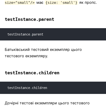
має
як пропс.
size="small"/>
{size: 'small'}
testInstance.parent
testInstance
.
parent
Батьківський тестовий екземпляр цього
тестового екземпляру.
testInstance.children
testInstance
.
children
Дочірні тестові екземпляри цього тестового