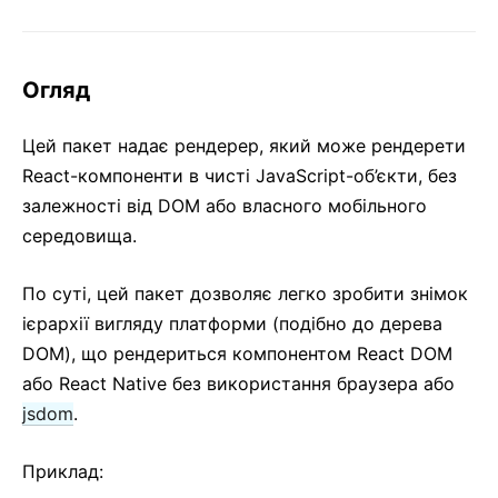
3. Рендеринг елементів
4. Компоненти і пропси
5. Стан та життєвий цикл
Огляд
6. Обробка подій
7. Умовний рендеринг
Цей пакет надає рендерер, який може рендерети
React-компоненти в чисті JavaScript-об’єкти, без
8. Списки та ключі
залежності від DOM або власного мобільного
9. Форми
середовища.
10. Підйом стану
11. Композиція проти наслідування
По суті, цей пакет дозволяє легко зробити знімок
12. Філософія React
ієрархії вигляду платформи (подібно до дерева
DOM), що рендериться компонентом React DOM
ПРОСУНУТІ ТЕМИ
або React Native без використання браузера або
Доступність контенту
jsdom
.
Розбиття коду
Приклад:
Контекст