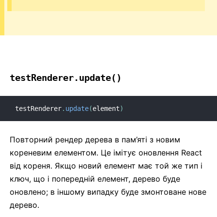
testRenderer.update()
testRenderer
.
update
(
element
)
Повторний рендер дерева в пам’яті з новим
кореневим елементом. Це імітує оновлення React
від кореня. Якщо новий елемент має той же тип і
ключ, що і попередній елемент, дерево буде
оновлено; в іншому випадку буде змонтоване нове
дерево.