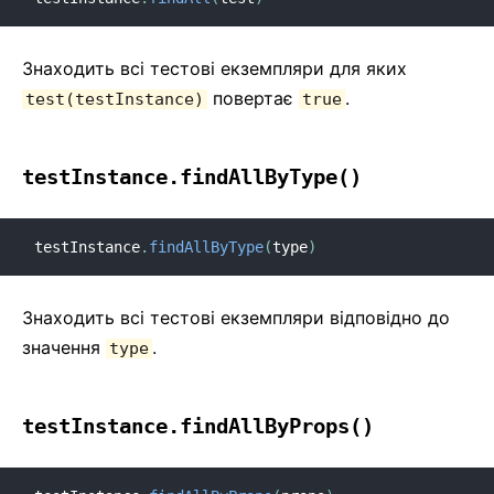
Знаходить всі тестові екземпляри для яких
повертає
.
test(testInstance)
true
testInstance.findAllByType()
testInstance
.
findAllByType
(
type
)
Знаходить всі тестові екземпляри відповідно до
значення
.
type
testInstance.findAllByProps()