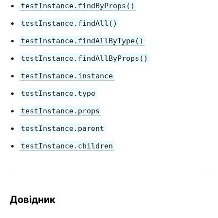
testInstance.findByProps()
Віртуальний DOM та деталі його реалізації
testInstance.findAll()
testInstance.findAllByType()
testInstance.findAllByProps()
testInstance.instance
testInstance.type
testInstance.props
testInstance.parent
testInstance.children
Довідник