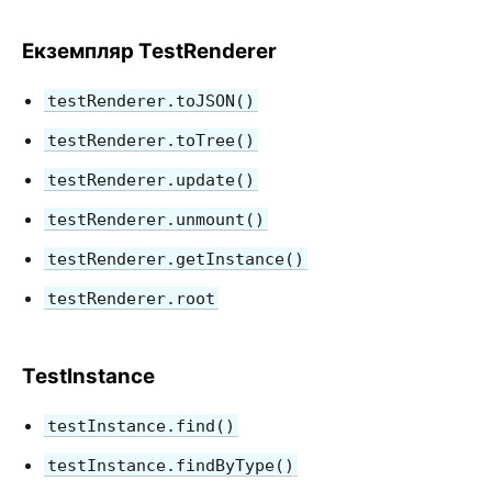
Середовища тестування
Екземпляр TestRenderer
УЧАСТЬ В ПРОЕКТІ
Як зробити внесок?
testRenderer.toJSON()
Огляд коду
testRenderer.toTree()
Примітки щодо імплементації
testRenderer.update()
Принципи проектування React
testRenderer.unmount()
FAQ
testRenderer.getInstance()
AJAX та запити до API
testRenderer.root
Babel, JSX та етапи збірки
Передача функцій у компоненти
TestInstance
Стан компонента
Стилізація та CSS
testInstance.find()
Структура файлів
testInstance.findByType()
Політика версіонування