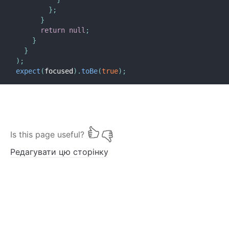
}
;
}
return
null
;
}
}
)
;
expect
(
focused
)
.
toBe
(
true
)
;
Is this page useful?
Редагувати цю сторінку