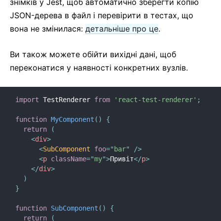
знімків у Jest, щоб автоматично зберегти копію
Перевірка типів за допомогою PropTypes
JSON-дерева в файл і перевірити в тестах, що
Неконтрольовані компоненти
вона не змінилася:
детальніше про це
.
Веб-компоненти
Ви також можете обійти вихідні дані, щоб
API-ДОВІДКА
переконатися у наявності конкретних вузлів.
React
React.Component
import
 TestRenderer 
from
'react-test-renderer'
;
ReactDOM
function
MyComponent
(
)
{
ReactDOMClient
return
(
ReactDOMServer
<
div
>
<
SubComponent
foo
=
"
bar
"
/>
DOM-елементи
<
p
className
=
"
my
"
>
Привіт
</
p
>
SyntheticEvent
</
div
>
)
Тестові утиліти
}
Тестовий рендерер
function
SubComponent
(
)
{
Вимоги до середовища JavaScript
return
(