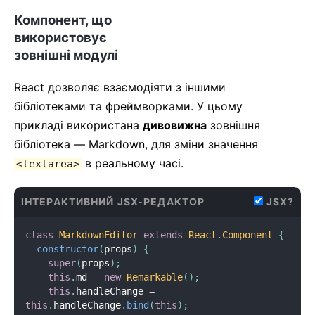
handleChange
(
e
)
{
Компонент, що
this
.
setState
(
{
 text
:
 e
.
target
.
value 
}
)
;
}
використовує
зовнішні модулі
handleSubmit
(
e
)
{
    e
.
preventDefault
(
)
;
React дозволяє взаємодіяти з іншими
if
(
this
.
state
.
text
.
length 
===
0
)
{
return
;
бібліотеками та фреймворками. У цьому
}
прикладі використана
дивовижна
зовнішня
const
 newItem 
=
{
бібліотека — Markdown, для зміни значення
      text
:
this
.
state
.
text
,
      id
:
 Date
.
now
(
)
в реальному часі.
<textarea>
}
;
this
.
setState
(
state 
=
>
(
{
ІНТЕРАКТИВНИЙ JSX-РЕДАКТОР
      items
:
 state
.
items
.
concat
(
newItem
)
,
JSX?
      text
:
''
}
)
)
;
class
MarkdownEditor
extends
React
.
Component
{
}
constructor
(
props
)
{
}
super
(
props
)
;
this
.
md 
=
new
Remarkable
(
)
;
class
TodoList
extends
React
.
Component
{
this
.
handleChange 
=
render
(
)
{
this
.
handleChange
.
bind
(
this
)
;
return
(