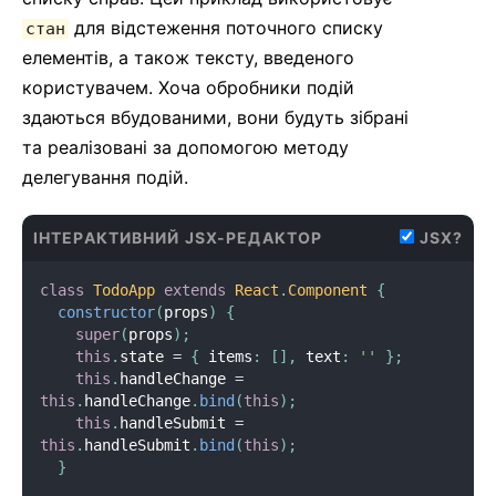
для відстеження поточного списку
стан
елементів, а також тексту, введеного
користувачем. Хоча обробники подій
здаються вбудованими, вони будуть зібрані
та реалізовані за допомогою методу
делегування подій.
ІНТЕРАКТИВНИЙ JSX-РЕДАКТОР
JSX?
class
TodoApp
extends
React
.
Component
{
constructor
(
props
)
{
super
(
props
)
;
this
.
state 
=
{
 items
:
[
]
,
 text
:
''
}
;
this
.
handleChange 
=
this
.
handleChange
.
bind
(
this
)
;
this
.
handleSubmit 
=
this
.
handleSubmit
.
bind
(
this
)
;
}