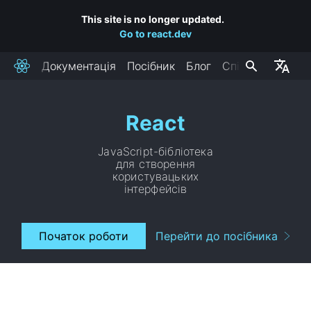
This site is no longer updated.
Go to react.dev
Документація
Посібник
Блог
Спільнота
React
React
JavaScript-бібліотека
для створення
користувацьких
інтерфейсів
Початок роботи
Перейти до посібника