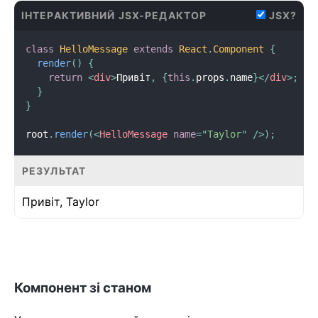
ІНТЕРАКТИВНИЙ JSX-РЕДАКТОР
JSX?
class
HelloMessage
extends
React
.
Component
{
render
(
)
{
return
<
div
>
Привіт
,
{
this
.
props
.
name
}
</
div
>
;
}
}
root
.
render
(
<
HelloMessage
name
=
"
Taylor
"
/>
)
;
РЕЗУЛЬТАТ
Привіт,
Taylor
Компонент зі станом