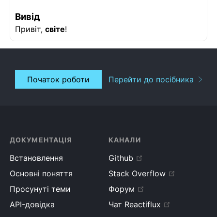
/>
Вивід
<
h3
>
Вивід
</
h3
>
Привіт,
світе
<
div
!
className
=
"
content
"
dangerouslySetInnerHTML
=
{
this
.
getRawMarkup
(
)
}
/>
</
div
>
Початок роботи
Перейти до посібника
)
;
}
}
root
.
render
(
<
MarkdownEditor
/>
)
;
ДОКУМЕНТАЦІЯ
КАНАЛИ
Встановлення
Github
Основні поняття
Stack Overflow
Просунуті теми
Форум
API-довідка
Чат Reactiflux