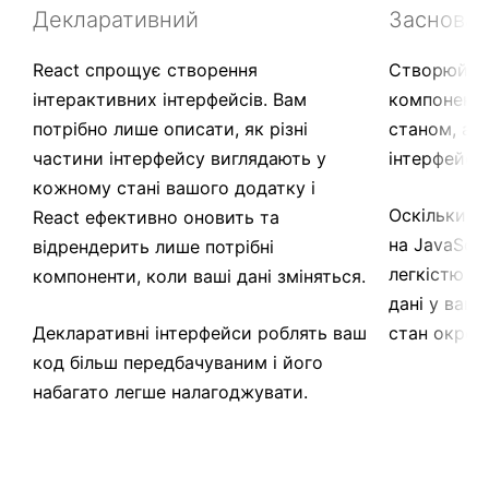
Декларативний
Заснован
React спрощує створення
Створюйте 
інтерактивних інтерфейсів. Вам
компоненти
потрібно лише описати, як різні
станом, а з
частини інтерфейсу виглядають у
інтерфейси
кожному стані вашого додатку і
Оскільки л
React ефективно оновить та
на JavaScri
відрендерить лише потрібні
легкістю м
компоненти, коли ваші дані зміняться.
дані у вашо
Декларативні інтерфейси роблять ваш
стан окрем
код більш передбачуваним і його
набагато легше налагоджувати.