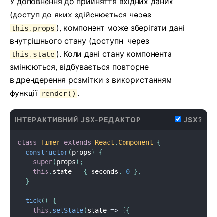
У доповнення до прийняття вхідних даних
(доступ до яких здійснюється через
), компонент може зберігати дані
this.props
внутрішнього стану (доступні через
). Коли дані стану компонента
this.state
змінюються, відбувається повторне
відрендерення розмітки з використанням
функції
.
render()
ІНТЕРАКТИВНИЙ JSX-РЕДАКТОР
JSX?
class
Timer
extends
React
.
Component
{
constructor
(
props
)
{
super
(
props
)
;
this
.
state 
=
{
 seconds
:
0
}
;
}
tick
(
)
{
this
.
setState
(
state 
=
>
(
{