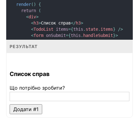
render
(
)
{
return
(
<
div
>
<
h3
>
Список справ
</
h3
>
<
TodoList
items
=
{
this
.
state
.
items
}
/>
<
form
onSubmit
=
{
this
.
handleSubmit
}
>
<
label
htmlFor
=
"
new-todo
"
>
РЕЗУЛЬТАТ
            Що потрібно зробити
?
</
label
>
<
input
id
=
"
new-todo
"
onChange
=
{
this
.
handleChange
}
Список справ
value
=
{
this
.
state
.
text
}
/>
Що потрібно зробити?
<
button
>
            Додати #
{
this
.
state
.
items
.
length 
+
1
}
</
button
>
Додати #
1
</
form
>
</
div
>
)
;
}