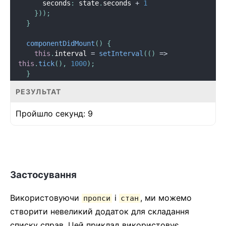
      seconds
:
 state
.
seconds 
+
1
}
)
)
;
}
componentDidMount
(
)
{
this
.
interval 
=
setInterval
(
(
)
=
>
this
.
tick
(
)
,
1000
)
;
}
РЕЗУЛЬТАТ
componentWillUnmount
(
)
{
clearInterval
(
this
.
interval
)
;
Пройшло секунд:
9
}
render
(
)
{
return
(
<
div
>
        Пройшло секунд
:
{
this
.
state
.
seconds
}
Застосування
</
div
>
)
;
}
Використовуючи
і
, ми можемо
пропси
стан
}
створити невеликий додаток для складання
списку справ. Цей приклад використовує
root
.
render
(
<
Timer
/>
)
;